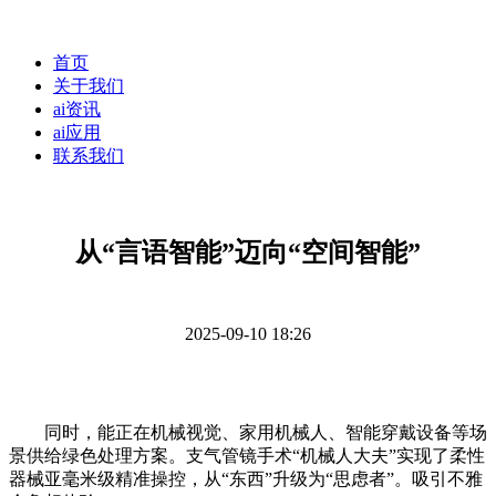
首页
关于我们
ai资讯
ai应用
联系我们
从“言语智能”迈向“空间智能”
2025-09-10 18:26
同时，能正在机械视觉、家用机械人、智能穿戴设备等场
景供给绿色处理方案。支气管镜手术“机械人大夫”实现了柔性
器械亚毫米级精准操控，从“东西”升级为“思虑者”。吸引不雅