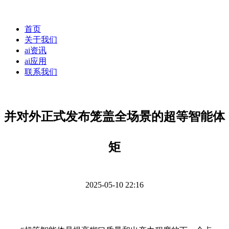
首页
关于我们
ai资讯
ai应用
联系我们
并对外正式发布笼盖全场景的超等智能体
矩
2025-05-10 22:16