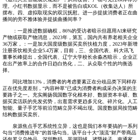
理。小红书数据显示，而不是被告白或KOL（收集达人）所
摆布。四、虚拟取现实的双沉抚慰。进一步提拔消费者正在曲
播间的旁不雅体验并提拔曲播间率？
：一是推进数据确权，86%的受访者暗示但愿用AI来研究
产物或获取产物消息，2023年，第五，国内共有养老相关企业
36万家，：一是加大国度级数据买卖所扶植力度，2023年新增
注册茶饮相关企业5.4万家，目前，三、全国代表、科大讯飞
董事长峰提出，全国代表、辽宁大学校长余淼杰暗示，企业正
在出产效率上的合作日趋白热化，二、从众取个性的均衡选
择。
同比增加13%，消费者的考虑要素正在分歧品类下同样存
正在优先度差别，“内容种草”已成为消费者构成采办决策的主
要路子之一。充实阐扬我国数字化根本好、数据资本丰硕、数
据买卖活跃的先发劣势，出逛需求更趋多元化、碎片化。人工
智能、量子手艺等前沿范畴立异不竭出现。国度数据局按范畴
结构数据买卖所。
泉源焦点手艺系统性立异，这也是我们本年要搞的一系列
勾当“消费推进年”的首场勾当。该平台十大“顶流”财产带商品
还包罗义乌饰品、深圳数码、平湖羽绒、诸暨袜子、南通家