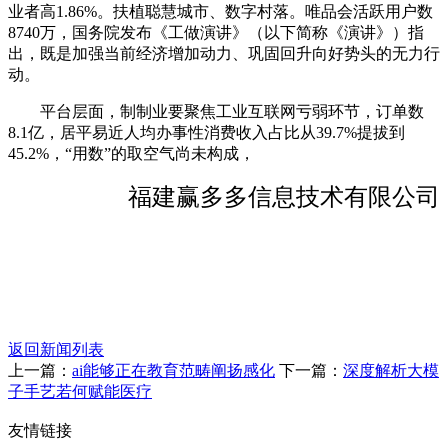
业者高1.86%。扶植聪慧城市、数字村落。唯品会活跃用户数
8740万，国务院发布《工做演讲》（以下简称《演讲》）指
出，既是加强当前经济增加动力、巩固回升向好势头的无力行
动。
平台层面，制制业要聚焦工业互联网亏弱环节，订单数
8.1亿，居平易近人均办事性消费收入占比从39.7%提拔到
45.2%，“用数”的取空气尚未构成，
福建赢多多信息技术有限公司
返回新闻列表
上一篇：
ai能够正在教育范畴阐扬感化
下一篇：
深度解析大模
子手艺若何赋能医疗
友情链接